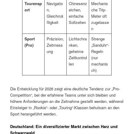
Tourensp
Navigatio
Chinesenz
Mechanis
ort
n,
eichen,
che Trip-
Gleichmä
einfache
Meter oft
ßigkeit
Sollzeiten
zugelasse
n
Sport
Präzision,
Lichtschra
Strenge
(Pro)
Zeitmess
nken,
„Sanduhr“-
ung
geheime
Regeln
Zeitkontrol
(nur
len
mechanis
ch)
Die Entwicklung für 2026 zeigt eine deutliche Tendenz zur „Pro-
Competition“, bei der erfahrene Teams unter sich bleiben und
höhere Anforderungen an die Zeitnahme gestellt werden, während
Einsteiger in „Rookie“- oder „Touring“-Klassen behutsam an den
Sport herangeführt werden.
Deutschland: Ein diversifizierter Markt zwischen Harz und
Schwarzwald