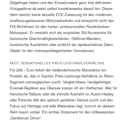
Zeigefinger heben und den Einsatzzweck ganz klar definieren.
Vintagedriver.de
weist selbst korrekterweise darauf hin: Dieser
Helm besitzt keine aktuelle ECE-Zulassung für den modernen,
straßenzugelassenen Motorradverkehr und entspricht nicht den
FIA-Richtlinien für den harten, professionellen Rundstrecken-
Motorsport. Er versteht sich als exquisites Stil-Accessoire für
historische Gleichmäßigkeitsfahrten, Oldtimer-Wandern,
touristische Ausfahrten oder schlicht als repräsentatives Deko-
Objekt für den motorsportbegeisterten Connaisseur.
FAZIT: SENSATIONELLES PREIS-LEISTUNGS-VERHÄLTNIS
Für 229,– Euro liefert die niedersächsische Manufaktur ein
Produkt ab, das in Sachen Preis-Leistungs-Verhältnis im Retro-
Segment seinesgleichen sucht. Vergleichbare, handgefertigte
Everoak-Repliken aus Übersee kosten oft ein Vielfaches. Wer für
historische Rallyes oder die stilvolle Ausfahrt im Austin-Healey
oder Porsche 356 den optisch perfekten Deckel sucht und den
Fokus auf Heritage und edle Materialien legt, kommt an diesem
Helm kaum vorbei. Ein echtes Statement für den stilbewussten
„Gentleman Driver“.