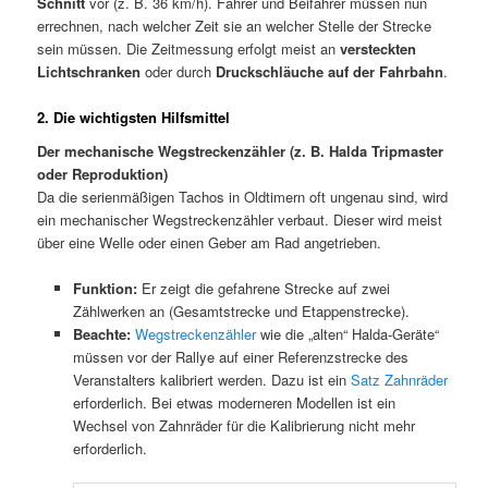
Schnitt
vor (z. B. 36 km/h). Fahrer und Beifahrer müssen nun
errechnen, nach welcher Zeit sie an welcher Stelle der Strecke
sein müssen. Die Zeitmessung erfolgt meist an
versteckten
Lichtschranken
oder durch
Druckschläuche auf der Fahrbahn
.
2. Die wichtigsten Hilfsmittel
Der mechanische Wegstreckenzähler (z. B. Halda Tripmaster
oder Reproduktion)
Da die serienmäßigen Tachos in Oldtimern oft ungenau sind, wird
ein mechanischer Wegstreckenzähler verbaut. Dieser wird meist
über eine Welle oder einen Geber am Rad angetrieben.
Funktion:
Er zeigt die gefahrene Strecke auf zwei
Zählwerken an (Gesamtstrecke und Etappenstrecke).
Beachte:
Wegstreckenzähler
wie die „alten“ Halda-Geräte“
müssen vor der Rallye auf einer Referenzstrecke des
Veranstalters kalibriert werden. Dazu ist ein
Satz Zahnräder
erforderlich. Bei etwas moderneren Modellen ist ein
Wechsel von Zahnräder für die Kalibrierung nicht mehr
erforderlich.