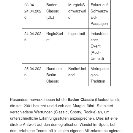
23.04. –
Baden
Murgtal/S
Fokus auf
24.04.202
Classic
chwarzwal
Schwarzw
6
(DE)
d
ald-
Passagen
24.04.202
RegioSpri
Ingolstadt
Industrien
6
nt
aher
Event
(Audi-
Umfeld)
25.04.202
Rund um
Berlin/Uml
Metropolre
6
Berlin
and
gion-
Classic
Tradition
Besonders hervorzuheben ist die
Baden Classic
(Deutschland),
die seit 2001 besteht und durch das Murgtal führt. Sie bietet
verschiedene Wertungen (Classic, Sporty, Rookie) an, um
unterschiedliche Erfahrungsstufen anzusprechen. Dies ist eine
direkte Antwort auf den demografischen Wandel im Sport, bei
dem erfahrene Teams oft in einem eigenen Mikrokosmos agieren,