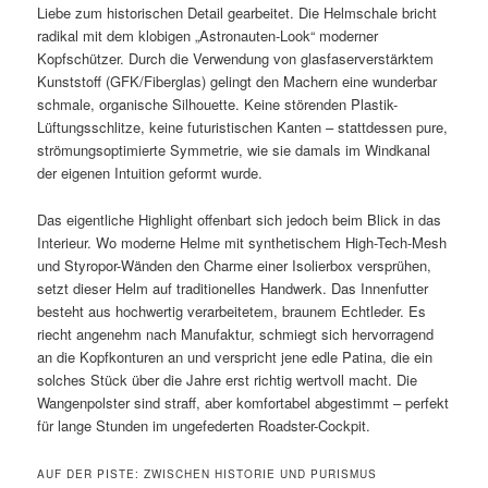
Liebe zum historischen Detail gearbeitet. Die Helmschale bricht
radikal mit dem klobigen „Astronauten-Look“ moderner
Kopfschützer. Durch die Verwendung von glasfaserverstärktem
Kunststoff (GFK/Fiberglas) gelingt den Machern eine wunderbar
schmale, organische Silhouette. Keine störenden Plastik-
Lüftungsschlitze, keine futuristischen Kanten – stattdessen pure,
strömungsoptimierte Symmetrie, wie sie damals im Windkanal
der eigenen Intuition geformt wurde.
Das eigentliche Highlight offenbart sich jedoch beim Blick in das
Interieur. Wo moderne Helme mit synthetischem High-Tech-Mesh
und Styropor-Wänden den Charme einer Isolierbox versprühen,
setzt dieser Helm auf traditionelles Handwerk. Das Innenfutter
besteht aus hochwertig verarbeitetem, braunem Echtleder. Es
riecht angenehm nach Manufaktur, schmiegt sich hervorragend
an die Kopfkonturen an und verspricht jene edle Patina, die ein
solches Stück über die Jahre erst richtig wertvoll macht. Die
Wangenpolster sind straff, aber komfortabel abgestimmt – perfekt
für lange Stunden im ungefederten Roadster-Cockpit.
AUF DER PISTE: ZWISCHEN HISTORIE UND PURISMUS