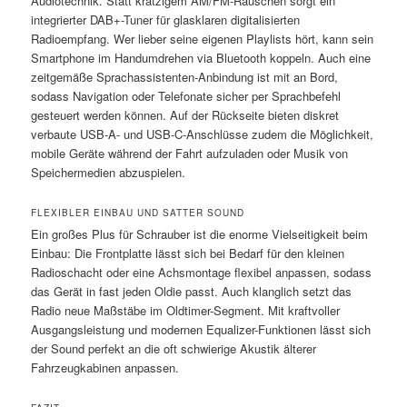
Audiotechnik. Statt kratzigem AM/FM-Rauschen sorgt ein
integrierter DAB+-Tuner für glasklaren digitalisierten
Radioempfang. Wer lieber seine eigenen Playlists hört, kann sein
Smartphone im Handumdrehen via Bluetooth koppeln. Auch eine
zeitgemäße Sprachassistenten-Anbindung ist mit an Bord,
sodass Navigation oder Telefonate sicher per Sprachbefehl
gesteuert werden können. Auf der Rückseite bieten diskret
verbaute USB-A- und USB-C-Anschlüsse zudem die Möglichkeit,
mobile Geräte während der Fahrt aufzuladen oder Musik von
Speichermedien abzuspielen.
FLEXIBLER EINBAU UND SATTER SOUND
Ein großes Plus für Schrauber ist die enorme Vielseitigkeit beim
Einbau: Die Frontplatte lässt sich bei Bedarf für den kleinen
Radioschacht oder eine Achsmontage flexibel anpassen, sodass
das Gerät in fast jeden Oldie passt. Auch klanglich setzt das
Radio neue Maßstäbe im Oldtimer-Segment. Mit kraftvoller
Ausgangsleistung und modernen Equalizer-Funktionen lässt sich
der Sound perfekt an die oft schwierige Akustik älterer
Fahrzeugkabinen anpassen.