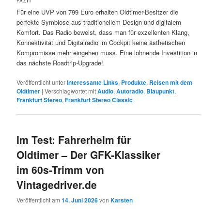
FAZIT
Für eine UVP von 799 Euro erhalten Oldtimer-Besitzer die
perfekte Symbiose aus traditionellem Design und digitalem
Komfort. Das Radio beweist, dass man für exzellenten Klang,
Konnektivität und Digitalradio im Cockpit keine ästhetischen
Kompromisse mehr eingehen muss. Eine lohnende Investition in
das nächste Roadtrip-Upgrade!
Veröffentlicht unter
Interessante Links
,
Produkte
,
Reisen mit dem
Oldtimer
|
Verschlagwortet mit
Audio
,
Autoradio
,
Blaupunkt
,
Frankfurt Stereo
,
Frankfurt Stereo Classic
Im Test: Fahrerhelm für
Oldtimer – Der GFK-Klassiker
im 60s-Trimm von
Vintagedriver.de
Veröffentlicht am
14. Juni 2026
von
Karsten