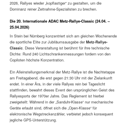
2026, Rallyes wieder „kopflastiger“ zu gestalten, um die
Dominanz reiner Zeitnahme-Spezialisten zu brechen.
Die 20. Internationale ADAC Metz-Rallye-Classic (24.04. –
25.04.2026)
In Stein bei Nürnberg konzentriert sich am gleichen Wochenende
die sportliche Elite zur Jubiläumsausgabe der
Metz-Rallye-
Classic
. Diese Veranstaltung ist berühmt für ihre technische
Dichte: Rund 240 Lichtschrankenmessungen fordern von den
Copiloten höchste Konzentration.
Ein Alleinstellungsmerkmal der Metz-Rallye ist die Nachtetappe
am Freitagabend, die erst gegen 21:30 Uhr mit der Zielankunft
endet.
In einer Ära, in der viele Rallyes rein bei Tageslicht
stattfinden, bewahrt dieses Event den ursprünglichen Geist des
Rallyesports der 1970er Jahre.
Das Reglement ist hierbei
zweigeteilt: Während in der „Sanduhr-Klasse“ nur mechanische
Geräte erlaubt sind, öffnet sich die „Open-Klasse“ für
elektronische Wegstreckenzähler, verbietet jedoch konsequent
jegliche GPS-Unterstützung.