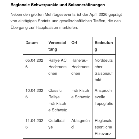
Regionale Schwerpunkte und Saisoneröffnungen
Neben den großen Mehrtagesevents ist der April 2026 geprägt
von eintägigen Sprints und gesellschaftlichen Treffen, die den
Übergang zur Hauptsaison markieren.
Datum
Veranstal
Ort
Bedeutun
tung
g
05.04.202
Rallye AC
Hanerau-
Norddeuts
6
Hademars
Hademars
cher
chen
chen
Saisonauf
takt
10.04.202
Classic
Fränkisch
Anspruch
6
Rallye
e Schweiz
svolle
Fränkisch
Topografie
e Schweiz
11.04.202
Ostalbrall
Abtsgmün
Regionale
6
ye
d
sportliche
Relevanz