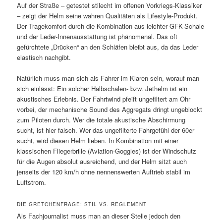
Auf der Straße – getestet stilecht im offenen Vorkriegs-Klassiker
– zeigt der Helm seine wahren Qualitäten als Lifestyle-Produkt.
Der Tragekomfort durch die Kombination aus leichter GFK-Schale
und der Leder-Innenausstattung ist phänomenal. Das oft
gefürchtete „Drücken“ an den Schläfen bleibt aus, da das Leder
elastisch nachgibt.
Natürlich muss man sich als Fahrer im Klaren sein, worauf man
sich einlässt: Ein solcher Halbschalen- bzw. Jethelm ist ein
akustisches Erlebnis. Der Fahrtwind pfeift ungefiltert am Ohr
vorbei, der mechanische Sound des Aggregats dringt ungeblockt
zum Piloten durch. Wer die totale akustische Abschirmung
sucht, ist hier falsch. Wer das ungefilterte Fahrgefühl der 60er
sucht, wird diesen Helm lieben. In Kombination mit einer
klassischen Fliegerbrille (Aviation-Goggles) ist der Windschutz
für die Augen absolut ausreichend, und der Helm sitzt auch
jenseits der 120 km/h ohne nennenswerten Auftrieb stabil im
Luftstrom.
DIE GRETCHENFRAGE: STIL VS. REGLEMENT
Als Fachjournalist muss man an dieser Stelle jedoch den