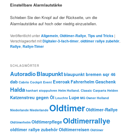
Einstellbare Alarmlautstärke
Schieben Sie den Knopf auf der Rückseite, um die
Alarmlautstärke auf hoch oder niedrig einzustellen.
Veröffentlicht unter
Allgemein
,
Oldtimer-Rallye
,
Tips und Tricks
|
Verschlagwortet mit
Digitaler-3-fach-timer
,
oldtimer rallye zubehör
,
Rallye
,
Rallye-Timer
SCHLAGWÖRTER
Autoradio
Blaupunkt
blaupunkt bremen sqr 46
dab
Everoak
Fahrerhelm
Geschenk
Cabrio
Cockpit
Event
Halda
hanhart stoppuhren
Helm
Holland. Classic Carparts Helden
Katzenstreu gegen Öl
Lupe
Leuchte
MG Owner Holland
Oldtimer
Oldtimer-Rallye
Niederlande
Niederlande
Oldtimerrallye
Oldtimerpflege
Oldtimerhelm
oldtimer rallye zubehör
Oldtimerreisen
Oldtimer