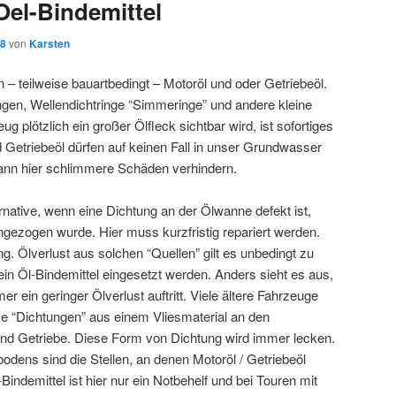
Oel-Bindemittel
18
von
Karsten
n – teilweise bauartbedingt – Motoröl und oder Getriebeöl.
gen, Wellendichtringe “Simmeringe” und andere kleine
 plötzlich ein großer Ölfleck sichtbar wird, ist sofortiges
 Getriebeöl dürfen auf keinen Fall in unser Grundwasser
kann hier schlimmere Schäden verhindern.
rnative, wenn eine Dichtung an der Ölwanne defekt ist,
 angezogen wurde. Hier muss kurzfristig repariert werden.
. Ölverlust aus solchen “Quellen” gilt es unbedingt zu
 Öl-Bindemittel eingesetzt werden. Anders sieht es aus,
 ein geringer Ölverlust auftritt. Viele ältere Fahrzeuge
se “Dichtungen” aus einem Vliesmaterial an den
d Getriebe. Diese Form von Dichtung wird immer lecken.
bodens sind die Stellen, an denen Motoröl / Getriebeöl
-Bindemittel ist hier nur ein Notbehelf und bei Touren mit