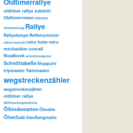
Oldtimerrallye
oldtimer rallye zubehör
Oldtimerreisen
Oldtimer
Rallye
Versicherung
Rallyelampe
Reifenschoner
retro helm
retro
rektol motoröl
mechaniker-overall
Roadbook
schnittcomputer
Schnitttabelle
Stoppuhr
tripmaster
Twinmaster
wegstreckenzähler
wegstreckenzähler
oldtimer rallye
Weihnachtsgeschenk
Ölbindematten
Ölmatte
Ölverlust
ölauffangmatte