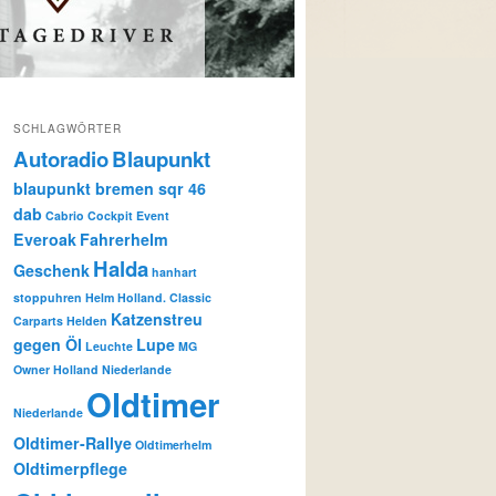
SCHLAGWÖRTER
Autoradio
Blaupunkt
blaupunkt bremen sqr 46
dab
Cabrio
Cockpit
Event
Everoak
Fahrerhelm
Halda
Geschenk
hanhart
stoppuhren
Helm
Holland. Classic
Katzenstreu
Carparts Helden
gegen Öl
Lupe
Leuchte
MG
Owner Holland Niederlande
Oldtimer
Niederlande
Oldtimer-Rallye
Oldtimerhelm
Oldtimerpflege