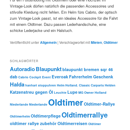
Vintage-Look dürfen natürlich die passenden Accessoires und
stilvolle Kleidung nicht fehlen. Ein Helm fürs Cabrio, der optisch
zum Vintage-Look passt, ist ein ideales Accessoire für die Fahrt
mit einem Oldtimer. Dazu passen Lederhandschuhe, eine
schicke Lederjacke und ein Halstuch.
Veröffentlicht unter
Allgemein
|
Verschlagwortet mit
Mieten
,
Oldtimer
SCHLAGWÖRTER
Autoradio
Blaupunkt
blaupunkt bremen sqr 46
dab
Everoak
Fahrerhelm
Geschenk
Cabrio
Cockpit
Event
Halda
hanhart stoppuhren
Helm
Holland. Classic Carparts Helden
Katzenstreu gegen Öl
Lupe
Leuchte
MG Owner Holland
Oldtimer
Oldtimer-Rallye
Niederlande
Niederlande
Oldtimerrallye
Oldtimerpflege
Oldtimerhelm
oldtimer rallye zubehör
Oldtimerreisen
Oldtimer