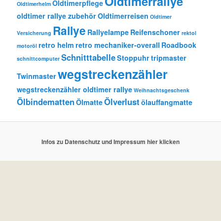
Oldtimerrallye
Oldtimerpflege
Oldtimerhelm
oldtimer rallye zubehör
Oldtimerreisen
Oldtimer
Rallye
Rallyelampe
Reifenschoner
Versicherung
rektol
retro helm
retro mechaniker-overall
Roadbook
motoröl
Schnitttabelle
Stoppuhr
tripmaster
schnittcomputer
wegstreckenzähler
Twinmaster
wegstreckenzähler oldtimer rallye
Weihnachtsgeschenk
Ölbindematten
Ölverlust
Ölmatte
ölauffangmatte
Infos zu Datenschutz und Impressum hier klicken