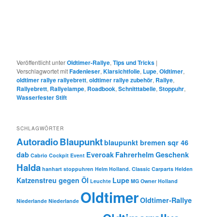
Veröffentlicht unter
Oldtimer-Rallye
,
Tips und Tricks
|
Verschlagwortet mit
Fadenleser
,
Klarsichtfolie
,
Lupe
,
Oldtimer
,
oldtimer rallye rallyebrett
,
oldtimer rallye zubehör
,
Rallye
,
Rallyebrett
,
Rallyelampe
,
Roadbook
,
Schnitttabelle
,
Stoppuhr
,
Wasserfester Stift
SCHLAGWÖRTER
Autoradio
Blaupunkt
blaupunkt bremen sqr 46
dab
Everoak
Fahrerhelm
Geschenk
Cabrio
Cockpit
Event
Halda
hanhart stoppuhren
Helm
Holland. Classic Carparts Helden
Katzenstreu gegen Öl
Lupe
Leuchte
MG Owner Holland
Oldtimer
Oldtimer-Rallye
Niederlande
Niederlande