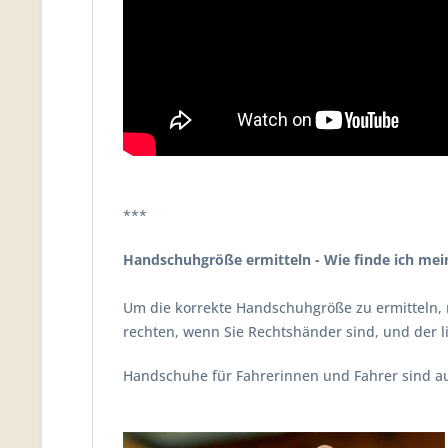
***
Handschuhgröße ermitteln - Wie finde ich me
Um die korrekte Handschuhgröße zu ermitteln,
rechten, wenn Sie Rechtshänder sind, und der 
Handschuhe für Fahrerinnen und Fahrer sind au