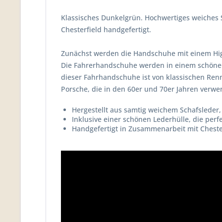
Klassisches Dunkelgrün. Hochwertiges weiches 
Chesterfield handgefertigt.
Zunächst werden die Handschuhe mit einem Hig
Die Fahrerhandschuhe werden in einem schön
dieser Fahrhandschuhe ist von klassischen Ren
Porsche, die in den 60er und 70er Jahren verw
Hergestellt aus samtig weichem Schafsleder
Inklusive einer schönen Lederhülle, die perf
Handgefertigt in Zusammenarbeit mit Chester