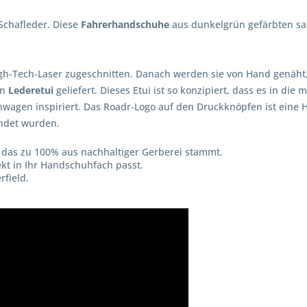
Schafleder. Diese
Fahrerhandschuhe
aus dunkelgrün gefärbten s
h-Tech-Laser zugeschnitten. Danach werden sie von Hand genäht,
en
Lederetui
geliefert. Dieses Etui ist so konzipiert, dass es in di
nwagen inspiriert. Das Roadr-Logo auf den Druckknöpfen ist eine
endet wurden.
, das zu 100% aus nachhaltiger Gerberei stammt.
ekt in Ihr Handschuhfach passt.
field.