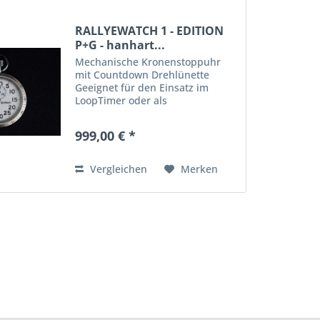
RALLYEWATCH 1 - EDITION
P+G - hanhart...
Mechanische Kronenstoppuhr
mit Countdown Drehlünette
Geeignet für den Einsatz im
LoopTimer oder als
Handstoppuhr für den
Beifahrer. Bewährte
999,00 € *
Präzisionsmechanik aus dem
Hause hanhart. Hochwertig
verarbeitet, liegt angenehm in
Vergleichen
Merken
der Hand....