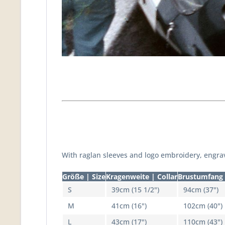
With raglan sleeves and logo embroidery, engra
Größe | Size
Kragenweite | Collar
Brustumfang 
S
39cm (15 1/2")
94cm (37")
M
41cm (16")
102cm (40")
L
43cm (17")
110cm (43")