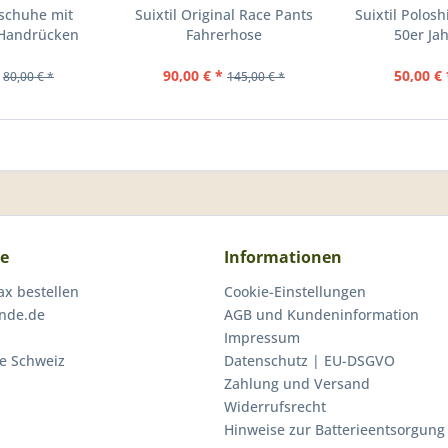
schuhe mit
Suixtil Original Race Pants
Suixtil Polos
 Handrücken
Fahrerhose
50er Jahr
...
90,00 € *
50,00 € 
80,00 € *
145,00 € *
ce
Informationen
ax bestellen
Cookie-Einstellungen
inde.de
AGB und Kundeninformation
Impressum
ie Schweiz
Datenschutz | EU-DSGVO
Zahlung und Versand
Widerrufsrecht
Hinweise zur Batterieentsorgung